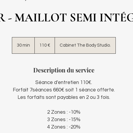
R - MAILLOT SEMI INTÉ
110
euros
30 min
3
110 €
Cabinet The Body Studio.
0
m
i
Description du service
n
Séance d'entretien 110€.
Forfait 7séances 660€ soit 1 séance offerte.
Les forfaits sont payables en 2 ou 3 fois.
2 Zones : -10%
3 Zones : -15%
4 Zones : -20%