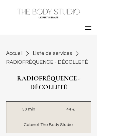
Accueil
Liste de services
RADIOFRÉQUENCE - DÉCOLLETÉ
RADIOFRÉQUENCE -
DÉCOLLETÉ
44
euros
30 min
3
44 €
0
m
Cabinet The Body Studio.
i
n