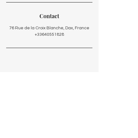
Contact
76 Rue de la Croix Blanche, Dax, France
+33640551828
Localisation
76 Rue de la Croix Blanche
40100 Dax
Maison de Santé La Vague