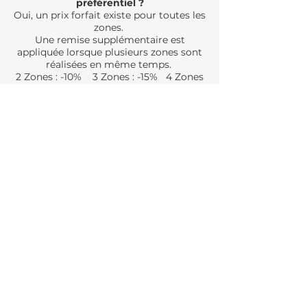
préférentiel ?
Oui, un prix forfait existe pour toutes les
zones.
Une remise supplémentaire est
appliquée lorsque plusieurs zones sont
réalisées en même temps.
2 Zones : -10% 3 Zones : -15% 4 Zones
: -20%
Ces forfaits sont payables en 2,3 ou 4
fois.
L'EPILATION
DEFINITIVE LASER
Une peau nette, durablement.
TARIFS SELON LES ZONES
Prendre rendez - vous