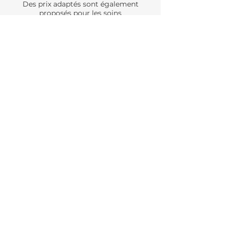
Des prix adaptés sont également
proposés pour les soins
Peeling&Unstress, les soins Signature
ainsi que la cure New Skin.
L'ESSENTIEL
Soin du visage essentiel pour une peau
reposée.
1 HEURE 15 - 80 EUROS
Prendre rendez - vous
Localisation
76 Rue de la Croix Blanche
40100 Dax