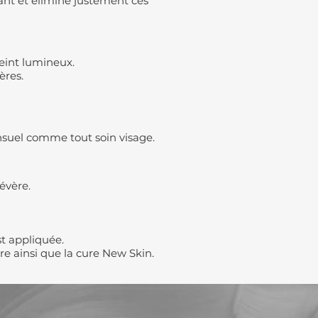
xant et élimine justement ces
 teint lumineux.
ères.
nsuel comme tout soin visage.
évère.
st appliquée.
re ainsi que la cure New Skin.