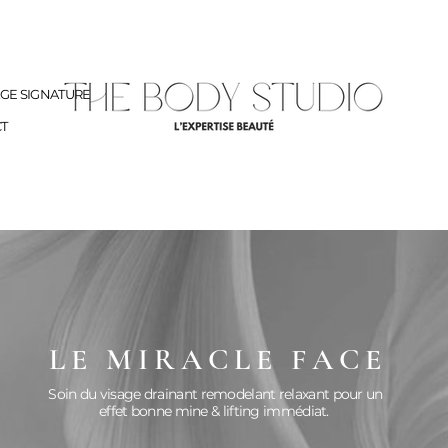
AGE SIGNATURE
T
LE MIRACLE FACE
Soin du visage drainant remodelant relaxant pour un
effet bonne mine & lifting immédiat.