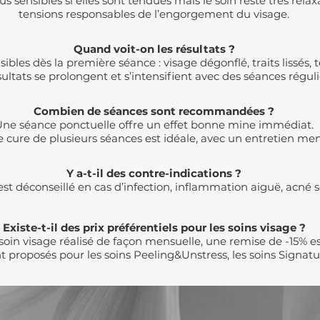
 sensibles si elles sont tendues mais le soin reste très rela
tensions responsables de l’engorgement du visage.
Quand voit-on les résultats ?
isibles dès la première séance : visage dégonflé, traits lissés,
sultats se prolongent et s’intensifient avec des séances réguli
Combien de séances sont recommandées ?
ne séance ponctuelle offre un effet bonne mine immédiat.
e cure de plusieurs séances est idéale, avec un entretien me
Y a-t-il des contre-indications ?
est déconseillé en cas d’infection, inflammation aiguë, acné s
Existe-t-il des prix préférentiels pour les soins visage ?
 soin visage réalisé de façon mensuelle, une remise de -15% e
 proposés pour les soins Peeling&Unstress, les soins Signatu