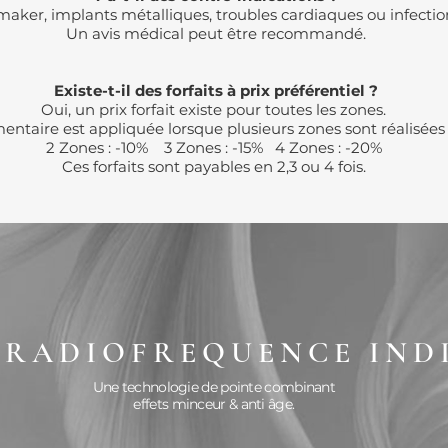
maker, implants métalliques, troubles cardiaques ou infectio
Un avis médical peut être recommandé.
Existe-t-il des forfaits à prix préférentiel ?
Oui, un prix forfait existe pour toutes les zones.
ntaire est appliquée lorsque plusieurs zones sont réalisé
2 Zones : -10% 3 Zones : -15% 4 Zones : -20%
Ces forfaits sont payables en 2,3 ou 4 fois.
 RADIOFREQUENCE IND
Une technologie de pointe combinant
effets minceur & anti âge.