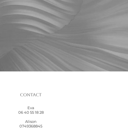
Contact
Eva
06 40 55 18 28
Alison
0749368845