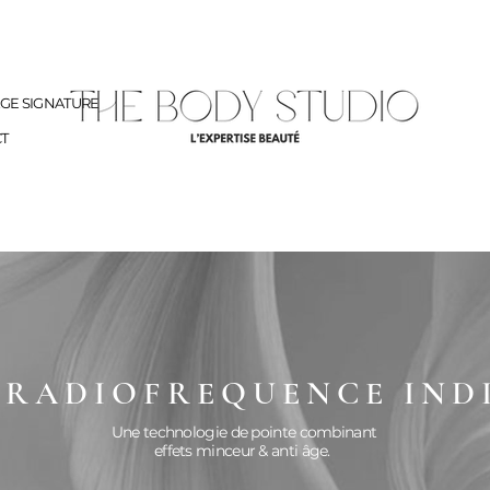
AGE SIGNATURE
T
 RADIOFREQUENCE IND
Une technologie de pointe combinant
effets minceur & anti âge.