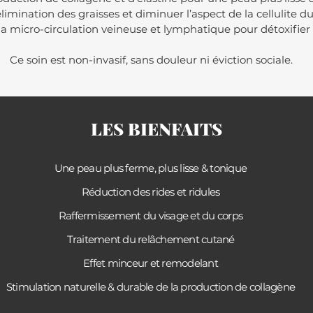
’élimination des graisses et diminuer l’aspect de la cellulite
la micro-circulation veineuse et lymphatique pour détoxifier l
Ce soin est non-invasif, sans douleur ni éviction sociale.
LES BIENFAITS
Une peau plus ferme, plus lisse & tonique
Réduction des rides et ridules
Raffermissement du visage et du corps
Traitement du relâchement cutané
Effet minceur et remodelant
Stimulation naturelle & durable de la production de collagène