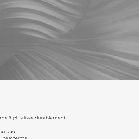
me & plus lisse durablement.
au pour :
 & plus ferme