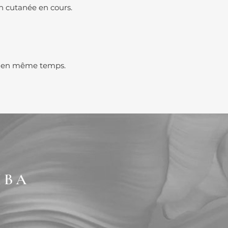
n cutanée en cours.
es en même temps.
IBA