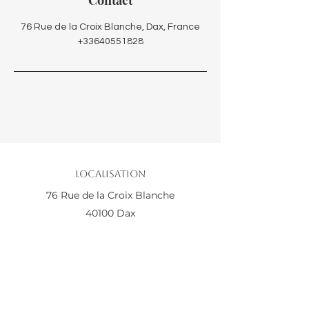
Contact
76 Rue de la Croix Blanche, Dax, France
+33640551828
Localisation
76 Rue de la Croix Blanche
40100 Dax
Maison de Santé La Vague
Horaires
Du Lundi au Vendredi