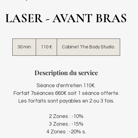
LASER - AVANT BRAS
110
euros
30 min
3
110 €
Cabinet The Body Studio.
0
m
i
Description du service
n
Séance d'entretien 110€.
Forfait 7séances 660€ soit 1 séance offerte.
Les forfaits sont payables en 2 ou 3 fois.
2 Zones : -10%
3 Zones : -15%
4 Zones : -20% s.