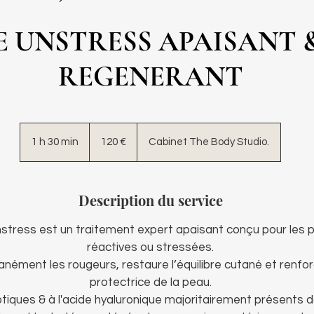
E UNSTRESS APAISANT 
REGENERANT
120
euros
1 h 30 min
1
120 €
Cabinet The Body Studio.
3
0
m
Description du service
i
n
stress est un traitement expert apaisant conçu pour les p
réactives ou stressées.
tanément les rougeurs, restaure l’équilibre cutané et renfor
protectrice de la peau.
tiques & à l'acide hyaluronique majoritairement présents d